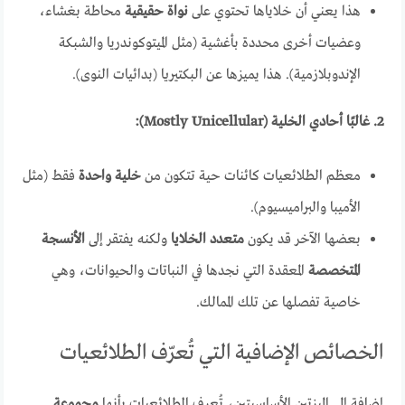
هذا يعني أن خلاياها تحتوي على
نواة حقيقية
محاطة بغشاء،
وعضيات أخرى محددة بأغشية (مثل الميتوكوندريا والشبكة
الإندوبلازمية). هذا يميزها عن البكتيريا (بدائيات النوى).
2. غالبًا أحادي الخلية (Mostly Unicellular):
معظم الطلائعيات كائنات حية تتكون من
خلية واحدة
فقط (مثل
الأميبا والبراميسيوم).
بعضها الآخر قد يكون
متعدد الخلايا
ولكنه يفتقر إلى
الأنسجة
المتخصصة
المعقدة التي نجدها في النباتات والحيوانات، وهي
خاصية تفصلها عن تلك الممالك.
الخصائص الإضافية التي تُعرّف الطلائعيات
إضافة إلى الميزتين الأساسيتين، تُعرف الطلائعيات بأنها
مجموعة