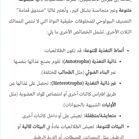
متنوعة
وغير متجانسة بشكل كبير، وتُعتبر غالبًا “صندوق قمامة”
التصنيف البيولوجي للمخلوقات حقيقية النواة التي لا تنتمي للممالك
الثلاث الأخرى. تشمل الخصائص الأخرى ما يلي:
أنماط التغذية المتنوعة:
قد تكون الطلائعيات:
ذاتية التغذية (Autotrophs):
تقوم بصنع غذائها بنفسها
عبر
البناء الضوئي
(مثل
الطحالب
المختلفة).
غير ذاتية التغذية (Heterotrophs):
تحصل على غذائها عن
طريق افتراس كائنات أخرى أو امتصاص المواد العضوية (مثل
الأوليات
الشبيهة بالحيوانات).
متعايشة/متطفلة:
تعيش على أو داخل كائنات أخرى.
البيئات المتنوعة:
تعيش الطلائعيات عادةً في
البيئات المائية
أو
الرطبة، مثل البحيرات، المحيطات، أو التربة الرطبة.