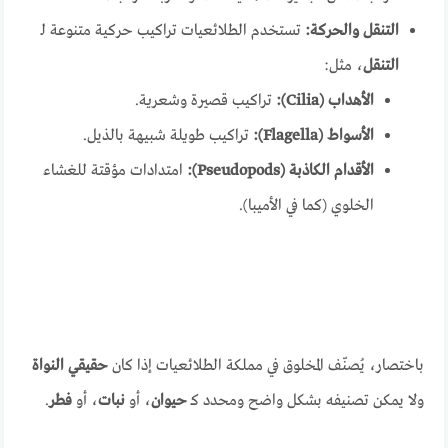
التنقل والحركة:
تستخدم الطلائعيات تراكيب حركية متنوعة لـ
التنقل
، مثل:
الأهداب (Cilia):
تراكيب قصيرة وشعرية.
الأسواط (Flagella):
تراكيب طويلة شبيهة بالذيل.
الأقدام الكاذبة (Pseudopods):
امتدادات مؤقتة للغشاء
الخلوي (كما في الأميبا).
باختصار، يُصنّف المخلوق في مملكة الطلائعيات إذا كان
حقيقي النواة
ولا يمكن تصنيفه بشكل واضح ومحدد كـ
حيوان
، أو
نبات
، أو
فطر
.