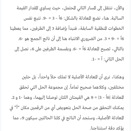
والآن، ننتقل إلى المسار الثاني المحتمل، حيث يساوي المقدار القيمة
السالبة. هنا، نضع المعادلة بالشكل: 6أ – 3 = -9. نتبع نفس
الخطوات المنطقية السابقة، فنبدأ بإضافة 3 إلى الطرفين، مما يعطينا
6أ = -9 + 3. من الضروري الانتباه هنا إلى أن ناتج الجمع هو -6.
بالتالي، تصبح المعادلة 6أ = -6. وبقسمة الطرفين على 6، نصل إلى
الحل الثاني: أ = -1.
وهكذا، نرى أن المعادلة الأصلية لا تملك حلاً واحداً، بل حلين
مختلفين، وكلاهما صحيح تماماً. إن مجموعة الحل التي تحقق
المعادلة |6أ – 3| = 9 هي القيمتان اللتان توصلنا إليهما، وهما -1 و 2.
يمكنك التحقق من صحة الحل بتعويض أي من الرقمين مكان “أ” في
المعادلة الأصلية، وستجد أن الناتج في كلتا الحالتين سيكون 9، مما
يؤكد دقة استنتاجنا.