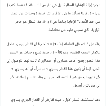
مجرد إزالة الإشارة السالبة، بل هي مقياس للمسافة. فعندما نكتب |
س| = 5، فإننا نسأل: ما هي الأرقام التي تبعد 5 وحدات عن الصفر
على خط الأعداد؟ الإجابة بداهةً هي 5 و -5. هذا المنطق هو حجر
الزاوية الذي سنبني عليه حل معادلتنا.
بناءً على ذلك، فإن المعادلة |6أ – 3| = 9 تخبرنا أن المقدار الموجود داخل
علامتي القيمة المطلقة، وهو (6أ – 3)، يبعد تسع وحدات عن الصفر.
هذا التصور يفتح أمامنا مسارين أو احتمالين لا ثالث لهما للوصول إلى
الحل. فإما أن يكون هذا المقدار يساوي 9 مباشرةً، أو أنه يساوي -9،
لأن كليهما يحقق شرط البُعد المحدد. ومن هنا، تنقسم المعادلة الأم
إلى معادلتين أبسط.
دعنا نستكشف المسار الأول، حيث نفترض أن المقدار الجبري يساوي