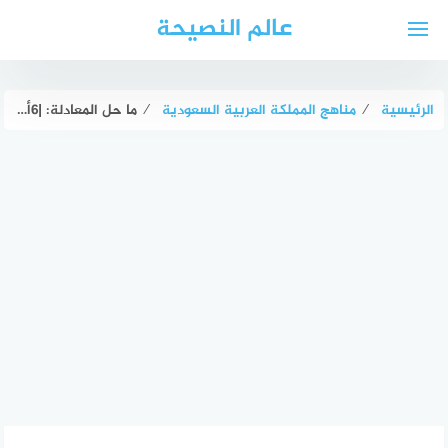
لتجاوز
عالم النصيحة
لى
لمحتوى
الرئيسية
⁄
مناهج المملكة العربية السعودية
⁄
ما حل المعادلة: |6أ – 3| = 9