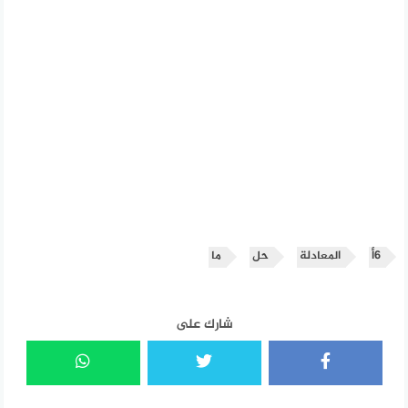
6أ
المعادلة
حل
ما
شارك على