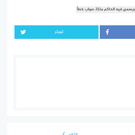
يسمى فيه الحاكم ملكاً. صواب خطأ
تويتر
التالي