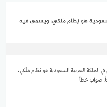
سعودية هو نِظام مَلَكي، ويسمى فيه
 المملكة العربية السعودية هو نِظام مَلَكي،
ً. صواب خطأ