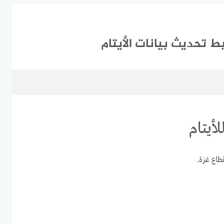
بط تحديث بيانات الأيتام
لأيتام
طاع غزة.