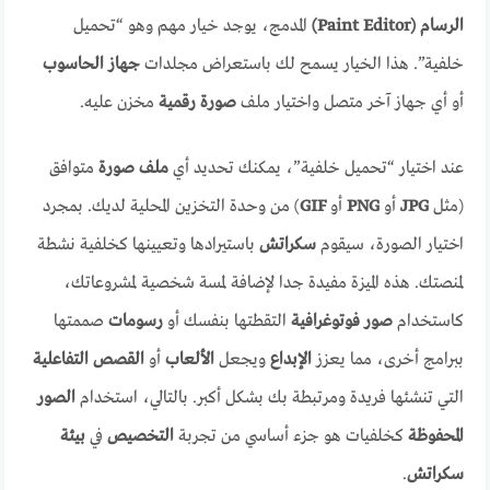
الرسام (Paint Editor)
المدمج، يوجد خيار مهم وهو “تحميل
خلفية”. هذا الخيار يسمح لك باستعراض مجلدات
جهاز الحاسوب
أو أي جهاز آخر متصل واختيار ملف
صورة رقمية
مخزن عليه.
عند اختيار “تحميل خلفية”، يمكنك تحديد أي
ملف صورة
متوافق
(مثل
JPG
أو
PNG
أو
GIF
) من وحدة التخزين المحلية لديك. بمجرد
اختيار الصورة، سيقوم
سكراتش
باستيرادها وتعيينها كخلفية نشطة
لمنصتك. هذه الميزة مفيدة جدا لإضافة لمسة شخصية لمشروعاتك،
كاستخدام
صور فوتوغرافية
التقطتها بنفسك أو
رسومات
صممتها
ببرامج أخرى، مما يعزز
الإبداع
ويجعل
الألعاب
أو
القصص التفاعلية
التي تنشئها فريدة ومرتبطة بك بشكل أكبر. بالتالي، استخدام
الصور
المحفوظة
كخلفيات هو جزء أساسي من تجربة
التخصيص
في
بيئة
سكراتش
.