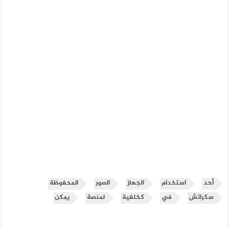
أحد
استخدام
الجهاز
الصور
المحفوظة
سكراتش
في
كخلفية
لمنصة
يمكن