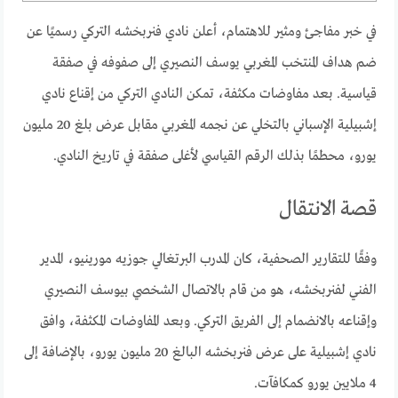
في خبر مفاجئ ومثير للاهتمام، أعلن نادي فنربخشه التركي رسميًا عن
ضم هداف المنتخب المغربي يوسف النصيري إلى صفوفه في صفقة
قياسية. بعد مفاوضات مكثفة، تمكن النادي التركي من إقناع نادي
إشبيلية الإسباني بالتخلي عن نجمه المغربي مقابل عرض بلغ 20 مليون
يورو، محطمًا بذلك الرقم القياسي لأغلى صفقة في تاريخ النادي.
قصة الانتقال
وفقًا للتقارير الصحفية، كان المدرب البرتغالي جوزيه مورينيو، المدير
الفني لفنربخشه، هو من قام بالاتصال الشخصي بيوسف النصيري
وإقناعه بالانضمام إلى الفريق التركي. وبعد المفاوضات المكثفة، وافق
نادي إشبيلية على عرض فنربخشه البالغ 20 مليون يورو، بالإضافة إلى
4 ملايين يورو كمكافآت.