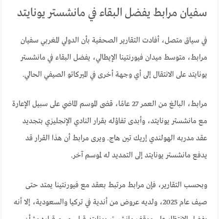
سفيان مرابط يفضل البقاء في مانشستر يونايتد
في سياق متصل، أفادت التقارير الصحفية بأن الدولي المغربي سفيان
مرابط، متوسط ميدان فيورنتينا الإيطالي، يفضل البقاء في مانشستر
يونايتد على الانتقال إلى أي وجهة أخرى في الميركاتو الصيفي الحالي.
مرابط، البالغ من العمر 27 عامًا، قضى الموسم الماضي على سبيل الإعارة
مع مانشستر يونايتد، وأبدى تفاؤله بقرار النادي الإنجليزي بتجديد
عقد مدربه الهولندي إريك تين هاج. ويرى مرابط أن هذا القرار قد
يدفع مانشستر يونايتد إلى التمديد له لموسم آخر.
وبحسب التقارير، فإن مرابط مرتبط بعقد مع فيورنتينا يمتد حتى
صيف عام 2025، ولديه عروض من أندية في تركيا والسعودية، إلا أنه