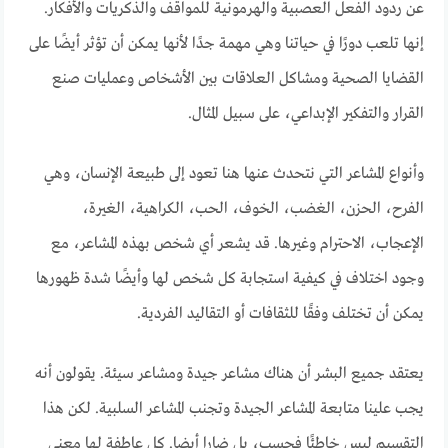
عن ردود الفعل العصبية والهرمونية للمواقف والذكريات والأفكار.
إنها تلعب دورًا في حياتنا وهي مهمة جدًا لأنها يمكن أن تؤثر أيضًا على
القضايا الصحية ومشاكل العلاقات بين الأشخاص وعمليات صنع
القرار والتفكير الإبداعي، على سبيل المثال.
وأنواع المشاعر التي نتحدث عنها هنا تعود إلى طبيعة الإنسان، وهي
الفرح، الحزن، الغضب، الخوف، الحب، الكراهية، الغيرة،
الإعجاب، الاحترام وغيرها. قد يشعر أي شخص بهذه المشاعر، مع
وجود اختلاف في كيفية استجابة كل شخص لها وأيضًا شدة ظهورها
يمكن أن تختلف وفقًا للثقافات أو التقاليد الفردية.
يعتقد جميع البشر أن هناك مشاعر جيدة ومشاعر سيئة. يقولون أنه
يجب علينا متابعة المشاعر الجيدة وتجنب المشاعر السلبية. لكن هذا
التقسيم ليس خاطئًا فحسب، بل ضارا أيضا. كل عاطفة لها معنى