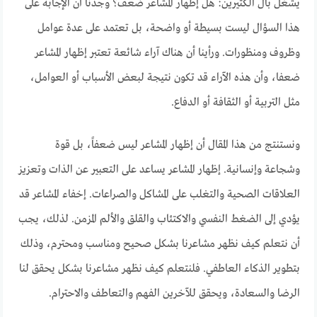
يشغل بال الكثيرين: هل إظهار المشاعر ضعف؟ وجدنا أن الإجابة على
هذا السؤال ليست بسيطة أو واضحة، بل تعتمد على عدة عوامل
وظروف ومنظورات. ورأينا أن هناك آراء شائعة تعتبر إظهار المشاعر
ضعفا، وأن هذه الآراء قد تكون نتيجة لبعض الأسباب أو العوامل،
مثل التربية أو الثقافة أو الدفاع.
ونستنتج من هذا المقال أن إظهار المشاعر ليس ضعفاً، بل قوة
وشجاعة وإنسانية. إظهار المشاعر يساعد على التعبير عن الذات وتعزيز
العلاقات الصحية والتغلب على المشاكل والصراعات. إخفاء المشاعر قد
يؤدي إلى الضغط النفسي والاكتئاب والقلق والألم المزمن. لذلك، يجب
أن نتعلم كيف نظهر مشاعرنا بشكل صحيح ومناسب ومحترم، وذلك
بتطوير الذكاء العاطفي. فلنتعلم كيف نظهر مشاعرنا بشكل يحقق لنا
الرضا والسعادة، ويحقق للآخرين الفهم والتعاطف والاحترام.